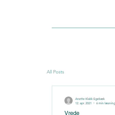
All Posts
Anette Klakk Egebæk
12. apr. 2021
6 min læsnin
Vrede